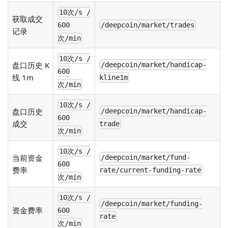
10次/s /
获取成交
/deepcoin/market/trades
600
记录
次/min
10次/s /
盘口历史 K
/deepcoin/market/handicap-
600
线 1m
kline1m
次/min
10次/s /
盘口历史
/deepcoin/market/handicap-
600
成交
trade
次/min
10次/s /
当前资金
/deepcoin/market/fund-
600
费率
rate/current-funding-rate
次/min
10次/s /
/deepcoin/market/funding-
资金费率
600
rate
次/min