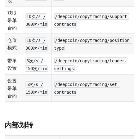
表
获取
10次/s /
/deepcoin/copytrading/support-
带单
300次/min
contracts
合约
仓位
10次/s /
/deepcoin/copytrading/position-
模式
300次/min
type
带单
5次/s /
/deepcoin/copytrading/leader-
设置
150次/min
settings
设置
5次/s /
/deepcoin/copytrading/set-
带单
150次/min
contracts
合约
内部划转