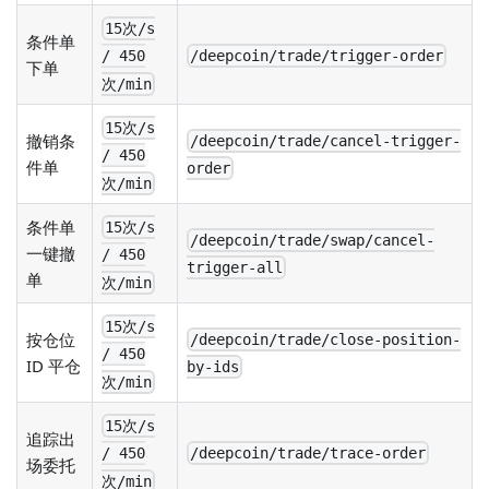
15次/s
条件单
/deepcoin/trade/trigger-order
/ 450
下单
次/min
15次/s
撤销条
/deepcoin/trade/cancel-trigger-
/ 450
件单
order
次/min
条件单
15次/s
/deepcoin/trade/swap/cancel-
一键撤
/ 450
trigger-all
单
次/min
15次/s
按仓位
/deepcoin/trade/close-position-
/ 450
ID 平仓
by-ids
次/min
15次/s
追踪出
/deepcoin/trade/trace-order
/ 450
场委托
次/min