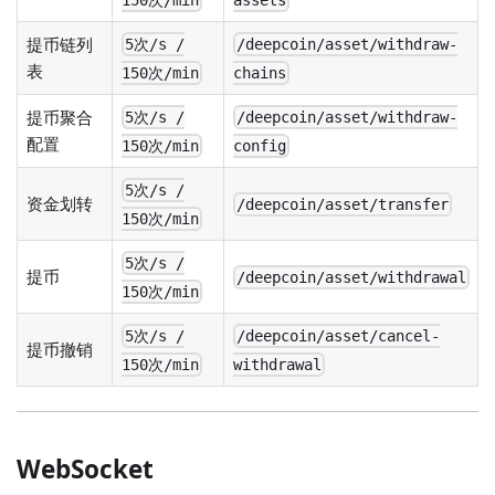
提币链列
5次/s /
/deepcoin/asset/withdraw-
表
150次/min
chains
提币聚合
5次/s /
/deepcoin/asset/withdraw-
配置
150次/min
config
5次/s /
资金划转
/deepcoin/asset/transfer
150次/min
5次/s /
提币
/deepcoin/asset/withdrawal
150次/min
5次/s /
/deepcoin/asset/cancel-
提币撤销
150次/min
withdrawal
WebSocket