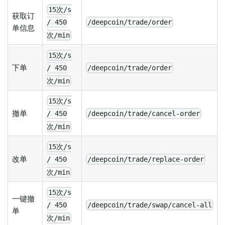
15次/s
获取订
/deepcoin/trade/order
/ 450
单信息
次/min
15次/s
下单
/deepcoin/trade/order
/ 450
次/min
15次/s
撤单
/deepcoin/trade/cancel-order
/ 450
次/min
15次/s
改单
/deepcoin/trade/replace-order
/ 450
次/min
15次/s
一键撤
/deepcoin/trade/swap/cancel-all
/ 450
单
次/min