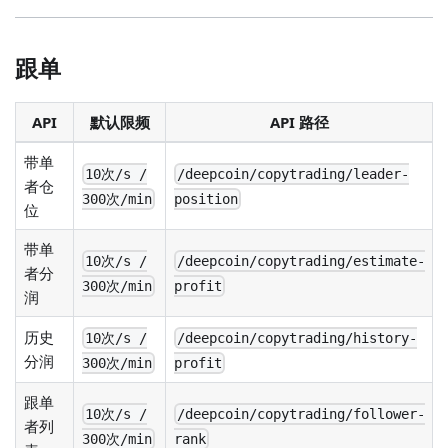
跟单
API
默认限频
API 路径
带单
10次/s /
/deepcoin/copytrading/leader-
者仓
300次/min
position
位
带单
10次/s /
/deepcoin/copytrading/estimate-
者分
300次/min
profit
润
历史
10次/s /
/deepcoin/copytrading/history-
分润
300次/min
profit
跟单
10次/s /
/deepcoin/copytrading/follower-
者列
300次/min
rank