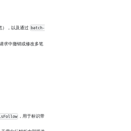
 笔），以及通过
batch-
et 请求中撤销或修改多笔
，用于标识带
isFollow