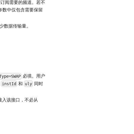
订阅需要的频道。若不
参数中仅包含需要保留
减少数据传输量。
必填。用户
Type=SWAP
若
和
同时
instId
uly
接接入该接口，不必从