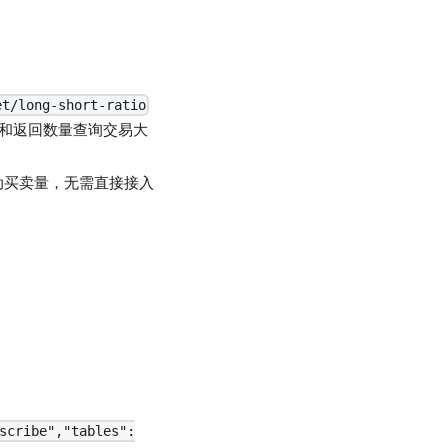
et/long-short-ratio
围和返回数量查询交易大
动买卖量，无需直接接入
scribe","tables":