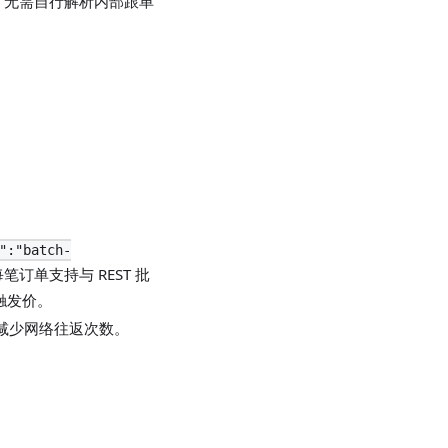
，无需自行解析内部跟单
":"batch-
订单支持与 REST 批
损触发价。
单时减少网络往返次数。