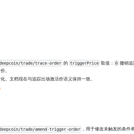
的
取值：
撤销追
deepcoin/trade/trace-order
triggerPrice
0
活价。
变化。文档现在与追踪出场激活价语义保持一致。
托
，用于修改未触发的条件
deepcoin/trade/amend-trigger-order