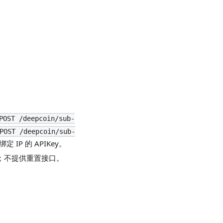
POST /deepcoin/sub-
POST /deepcoin/sub-
IP 的 APIKey。
；不提供重置接口。