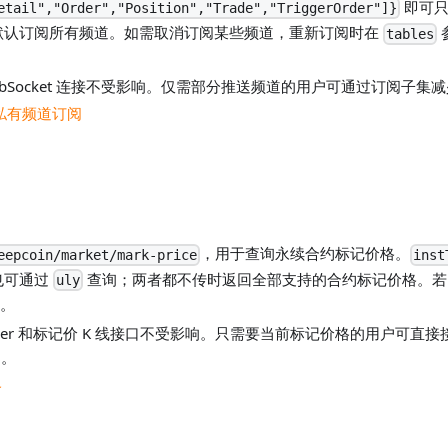
即可只
etail","Order","Position","Trade","TriggerOrder"]}
默认订阅所有频道。如需取消订阅某些频道，重新订阅时在
tables
bSocket 连接不受影响。仅需部分推送频道的用户可通过订阅子集
t 私有频道订阅
，用于查询永续合约标记价格。
eepcoin/market/mark-price
inst
也可通过
查询；两者都不传时返回全部支持的合约标记价格。
uly
。
cker 和标记价 K 线接口不受影响。只需要当前标记价格的用户可直
导。
格