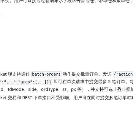
段不变。用户可直接通过新增布尔字段区分普通仓、带单仓和跟单仓
表
cket 现支持通过
动作提交批量订单。发送
batch-orders
{"action
即可在单次请求中提交最多 5 笔订单。每笔
":"...","args":[...]}}
d、tdMode、side、ordType、sz、px 等），并支持可选止盈止
ocket 交易和 REST 下单接口不受影响。用户可在同时提交多笔订