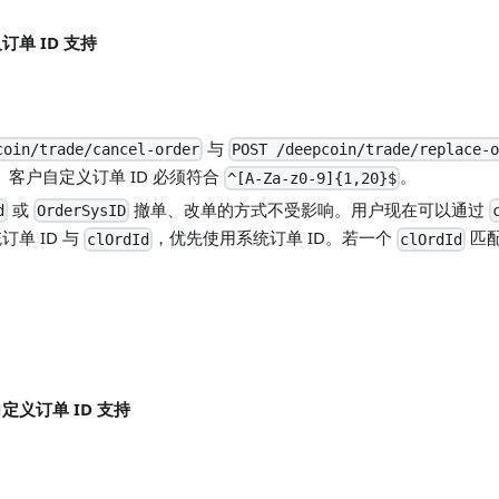
单 ID 支持
与
coin/trade/cancel-order
POST /deepcoin/trade/replace-o
客户自定义订单 ID 必须符合
。
^[A-Za-z0-9]{1,20}$
或
撤单、改单的方式不受影响。用户现在可以通过
d
OrderSysID
单 ID 与
，优先使用系统订单 ID。若一个
匹
clOrdId
clOrdId
义订单 ID 支持