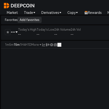
Market
Trade
Derivatives
Copy
Rewards
Favorites
Add favorites
Today's High
Today's Low
24h Volume
24h Vol
--
--
--
--
--
|
1m
5m
15m
1H
4H
1D
More