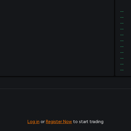
--
--
--
--
--
--
--
--
--
--
--
Log in
or
Register Now
to start trading