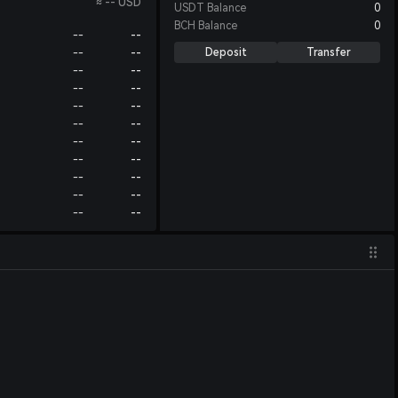
≈
--
USD
USDT
Balance
0
BCH
Balance
0
--
--
Deposit
Transfer
--
--
--
--
--
--
--
--
--
--
--
--
--
--
--
--
--
--
--
--