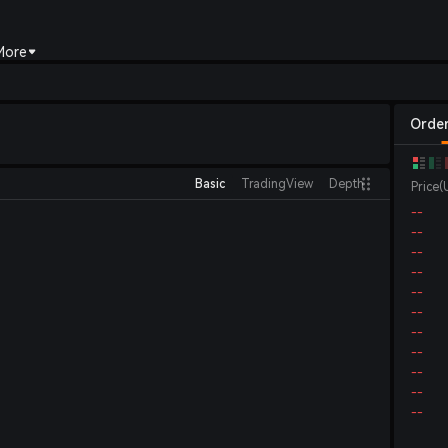
More
Orde
Basic
TradingView
Depth
Price
(
--
--
--
--
--
--
--
--
--
--
--