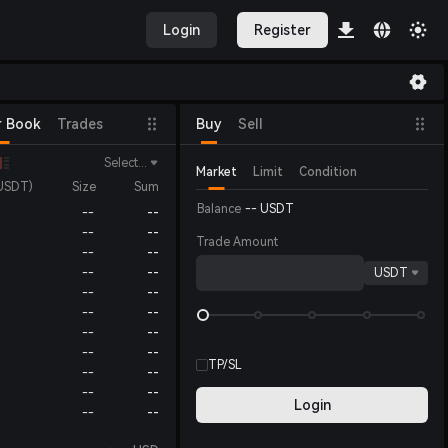
Login
Register
r Book
Trades
Buy
Sell
Select...
Market
Limit
Condition
USDT)
Size
Sum
Balance
--
USDT
--
--
--
--
Trade Amount
--
--
--
--
USDT
--
--
--
--
--
--
--
--
TP/SL
--
--
--
--
Login
--
--